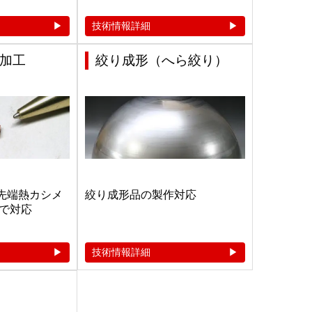
技術情報詳細
加工
絞り成形（へら絞り）
、先端熱カシメ
絞り成形品の製作対応
で対応
技術情報詳細