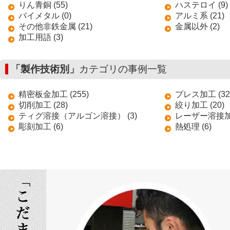
りん青銅 (55)
ハステロイ (9)
バイメタル (0)
アルミ系 (21)
その他非鉄金属 (21)
金属以外 (2)
加工用語 (3)
「製作技術別」
カテゴリの事例一覧
精密板金加工 (255)
プレス加工 (32
切削加工 (28)
絞り加工 (20)
ティグ溶接（アルゴン溶接） (3)
レーザー溶接加工
彫刻加工 (6)
熱処理 (6)