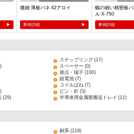
微細 薄板バネ 42アロイ
幅の細い精密板バ
ル X-750
事例詳細
事例詳細
スナップリング (17)
)
スペーサー (0)
接点・端子 (100)
組電池 (7)
コイルばね (7)
)
ピン・針 (3)
(29)
半導体用金属製搬送トレイ (11)
銅系 (119)