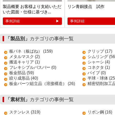
製品概要 お客様より支給いただ
リン青銅接点 試作
いた図面・仕様に基づき...
事例詳細
事例詳細
「製品別」
カテゴリの事例一覧
板バネ（板ばね） (159)
クリップ (17)
メタルマスク (2)
シムリング (56
搬送キャリア (1)
シャーシ (4)
フレキシブルバスバー (0)
コネクタ (1)
板金部品 (59)
パイプ (0)
絞り成形品 (40)
半球・球体 (25
板金パーツ組立品（溶接構造） (26)
精密切削加工品 
「素材別」
カテゴリの事例一覧
ステンレス (319)
リボン鋼 (16)