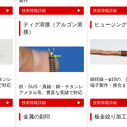
製作
技術情報詳細
技術情報詳細
ティグ溶接（アルゴン溶
ヒュージング
接）
タンレ
細径線～φ10の
で対応
端子製作・接合ま
鉄・SUS・真鍮・銅・チタンレ
アメタル等、豊富な実績で対応
技術情報詳細
技術情報詳細
金属の刻印
板金絞り加工