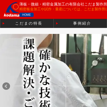
薄板・微細・精密金属加工の
有限会社こだま製作
精密板金加工や試作・量産については、こだま製作所
HOME
こだまの特長
事例紹介